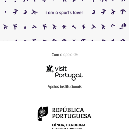
Com o apoio de
Apoios institucionais