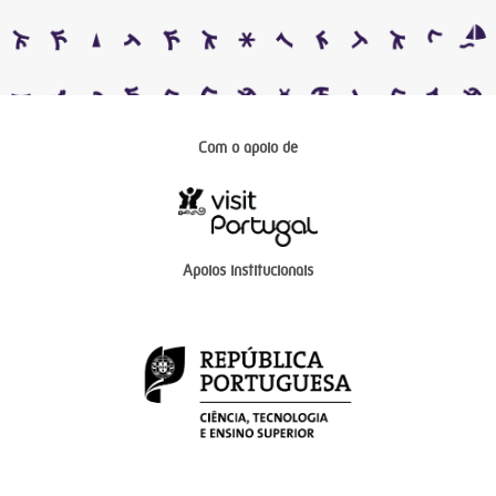
Com o apoio de
Apoios institucionais