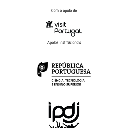
Com o apoio de
Apoios institucionais