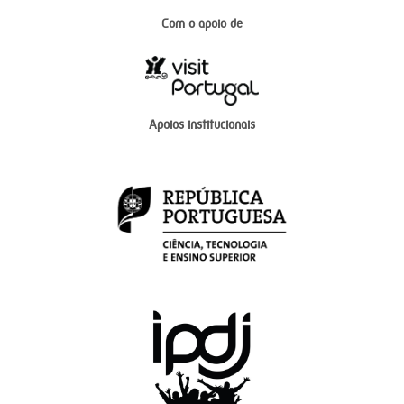
Com o apoio de
Apoios institucionais