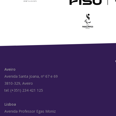
Aveiro
Avenida Santa Joana, nº 67 e 69
3810-329, Aveiro
tel: (+351) 234 421 125
Lisboa
Avenida Professor Egas Moniz