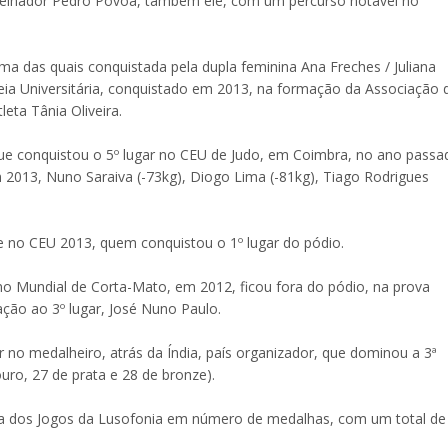
treinador Pedro Póvoa, também ele, com um percurso notável no
ma das quais conquistada pela dupla feminina Ana Freches / Juliana
eia Universitária, conquistado em 2013, na formação da Associação 
eta Tânia Oliveira.
que conquistou o 5º lugar no CEU de Judo, em Coimbra, no ano passa
2013, Nuno Saraiva (-73kg), Diogo Lima (-81kg), Tiago Rodrigues
ze no CEU 2013, quem conquistou o 1º lugar do pódio.
 no Mundial de Corta-Mato, em 2012, ficou fora do pódio, na prova
ção ao 3º lugar, José Nuno Paulo.
no medalheiro, atrás da Índia, país organizador, que dominou a 3ª
ro, 27 de prata e 28 de bronze).
nça dos Jogos da Lusofonia em número de medalhas, com um total de