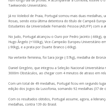
num longo dia de provas. A acompanhar a comitiva, esteve o 
Taekwondo Universitário.
Já no Voleibol de Praia, Portugal somou mais duas medalhas, u
Rosas, sendo esta última detentora do título de Campeã Europ
Estudantes da Universidade Fernando Pessoa (AEUFP) com a atl
No Judo, Portugal alcançou o Ouro por Pedro Jacinto (-66kg), 
Hugo Ângelo (+100kg), Vice-Campeão Europeu Universitário em 
(-90kg), e a prata por Duarte Branco (-60kg).
Na vertente feminina, foi Sara Jorge (-57kg), medalha de Bron
Daniel Gregório, que integrou a Seleção Nacional Universitária
3000m Obstáculos, ao chegar com 4 minutos de atraso em rela
Com um total de 49 medalhas, Portugal ficou em segundo lugar 
edição dos Jogos da Lusofonia, somando 92 medalhas (37 de ou
Com os resultados obtidos, Portugal assume, agora, a lidera
medalhas, contra 139 do Brasil.