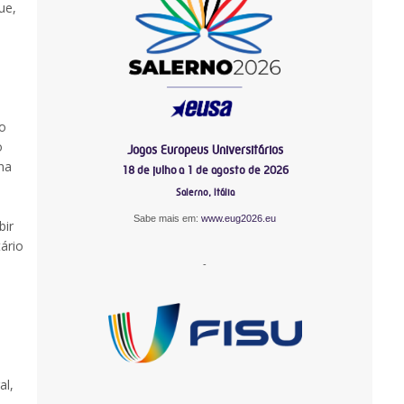
ue,
o
o
Jogos Europeus Universitários
na
18 de julho a 1 de agosto de 2026
Salerno, Itália
Sabe mais em:
www.eug2026.eu
bir
ário
-
al,
-