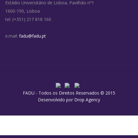
Estádio Universitário de Lisboa, Pavilhão nº1
1600-190, Lisboa
tel: (+351) 217 818 160
e.mail:
fadu@fadu.pt
FADU - Todos os Direitos Reservados © 2015
Desenvolvido por
Drop Agency