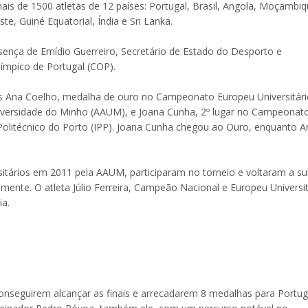
s de 1500 atletas de 12 países: Portugal, Brasil, Angola, Moçambiq
e, Guiné Equatorial, Índia e Sri Lanka.
sença de Emídio Guerreiro, Secretário de Estado do Desporto e
ímpico de Portugal (COP).
s Ana Coelho, medalha de ouro no Campeonato Europeu Universitári
versidade do Minho (AAUM), e Joana Cunha, 2º lugar no Campeonat
o Politécnico do Porto (IPP). Joana Cunha chegou ao Ouro, enquanto A
tários em 2011 pela AAUM, participaram no torneio e voltaram a su
amente. O atleta Júlio Ferreira, Campeão Nacional e Europeu Universit
a.
nseguirem alcançar as finais e arrecadarem 8 medalhas para Portug