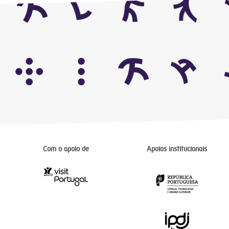
Com o apoio de
Apoios institucionais