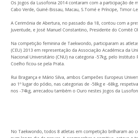
Os Jogos da Lusofonia 2014 contaram com a participação de mai
Cabo Verde, Guiné-Bissau, Macau, S.Tomé e Príncipe, Timor-Lest
A Cerimónia de Abertura, no passado dia 18, contou com a pre
Juventude, e José Manuel Constantino, Presidente do Comité Ol
Na competição feminina de Taekwondo, participaram as atleta
(CEU) 2013 em representação da Associação Académica da Uni
Nacional Universitário (CNU) na categoria -57kg, pelo Institut
Coelho ficou-se pela Prata.
Rui Bragança e Mário Silva, ambos Campeões Europeus Universi
ao 1º lugar do pódio, nas categorias de -58kg e -68kg, respetiv
nos -74kg, arrecadou também o Ouro nestes Jogos da Lusofoni
No Taekwondo, todos 8 atletas em competição brilharam ao co