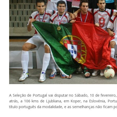
A Seleção de Portugal vai disputar no Sábado, 10 de fevereir
atrás, a 106 kms de Ljubliana, em Koper, na Eslovénia, Port
título português da modalidade, e as semelhanças não ficam po