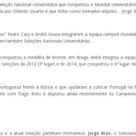
Seleção Nacional Universitária que conquistou o Mundial Universitári
a por Orlando Duarte e que tinha como treinador-adjunto… Jorge B
nas” Pedro Cary e André Sousa integraram a equipa campeã mundia
am também Seleções Nacionais Universitárias.
 conquistou a medalha de bronze, em Braga. Bebé integrou a equip
 seleções de 2012 (3º lugar) e de 2014, que conquistou o 6º lugar. N
portuguesa frente à Rússia e que ajudaram a colocar Portugal na fi
mente com Tiago Brito e disputou ainda recentemente os Campeon
rio e a atual Seleção partilham momentos.
Jorge Braz
, o Selecion