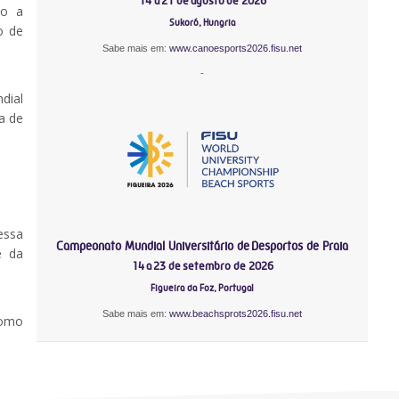
14 a 21 de agosto de 2026
do a
Sukoró, Hungria
o de
Sabe mais em:
www.canoesports2026.fisu.net
-
dial
a de
essa
Campeonato Mundial Universitário de Desportos de Praia
e da
14 a 23 de setembro de 2026
Figueira da Foz, Portugal
Sabe mais em:
www.beachsprots2026.fisu.net
como