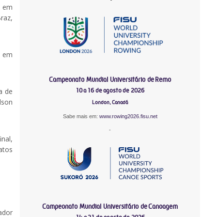
o em
raz,
l em
Campeonato Mundial Universitário de Remo
a de
10 a 16 de agosto de 2026
ilson
London, Canadá
Sabe mais em:
www.rowing2026.fisu.net
-
nal,
atos
Campeonato Mundial Universitário de Canoagem
ador