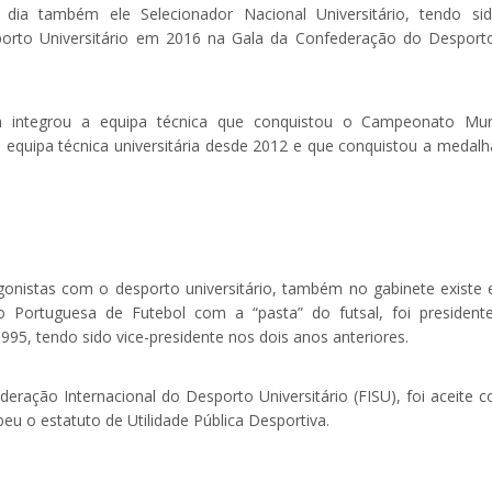
dia também ele Selecionador Nacional Universitário, tendo si
porto Universitário em 2016 na Gala da Confederação do Desport
 integrou a equipa técnica que conquistou o Campeonato Mun
a equipa técnica universitária desde 2012 e que conquistou a medalh
.
tagonistas com o desporto universitário, também no gabinete existe 
 Portuguesa de Futebol com a “pasta” do futsal, foi president
95, tendo sido vice-presidente nos dois anos anteriores.
ação Internacional do Desporto Universitário (FISU), foi aceite 
u o estatuto de Utilidade Pública Desportiva.