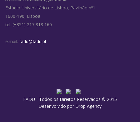
Estádio Universitário de Lisboa, Pavilhão nº1
1600-190, Lisboa
tel: (+351) 217 818 160
e.mail:
fadu@fadu.pt
FADU - Todos os Direitos Reservados © 2015
Desenvolvido por
Drop Agency