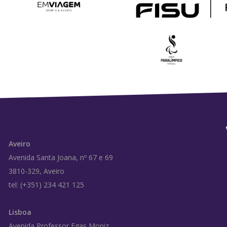
Aveiro
Avenida Santa Joana, nº 67 e 69
3810-329, Aveiro
tel: (+351) 234 421 125
Lisboa
Avenida Professor Egas Moniz