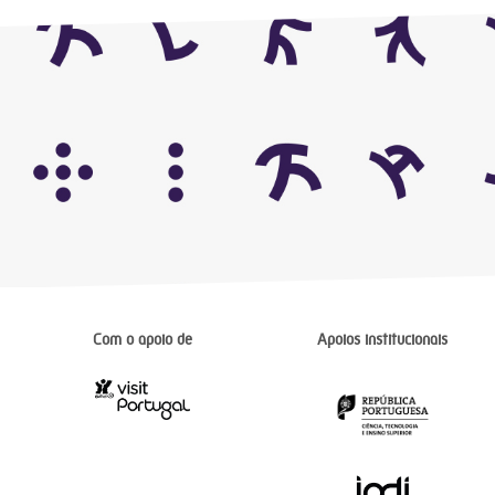
Com o apoio de
Apoios institucionais