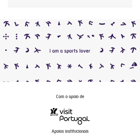
Com o apoio de
Apoios institucionais