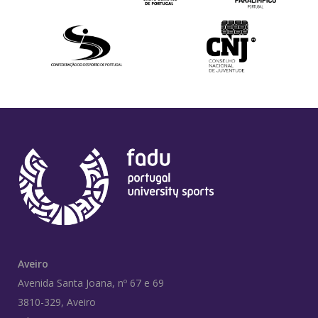
Aveiro
Avenida Santa Joana, nº 67 e 69
3810-329, Aveiro