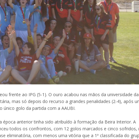
leou frente ao IPG (5-1). O ouro acabou nas mãos da universidade da
sitária, mas só depois do recurso a grandes penalidades (2-4), após 
o único golo da partida com a AAUBI.
poca anterior tinha sido atribuído à formação da Beira Interior. A
enceu todos os confrontos, com 12 golos marcados e cinco sofridos,
e eliminatória, com menos uma vitória que a 1ª classificada do gru