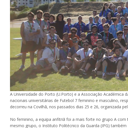
A Universidade do Porto (U.Porto) e a Associação Académica
nacionais universitárias de Futebol 7 feminino e masculino, r
decorreu na Covilhã, nos passados dias 25 e 26, organizada pe
No feminino, a equipa anfitriã foi a mais forte no grupo A com 
mesmo grupo, o Instituto Politécnico da Guarda (IPG) também 