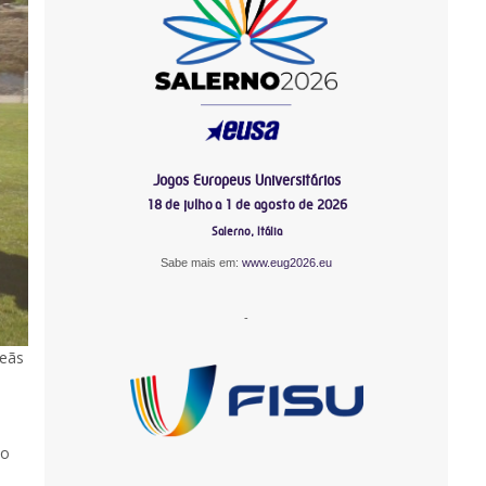
Jogos Europeus Universitários
18 de julho a 1 de agosto de 2026
Salerno, Itália
Sabe mais em:
www.eug2026.eu
-
peãs
No
-