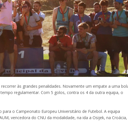
io recorrer às grandes penalidades. Novamente um empate a uma bol
 tempo regulamentar. Com 5 golos, contra os 4 da outra equipa, o
to para o Campeonato Europeu Universitário de Futebol. A equipa
AAUM, vencedora do CNU da modalidade, na ida a Osijek, na Croácia,