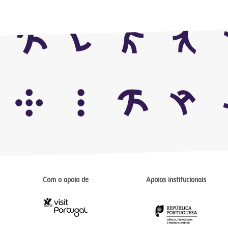
Com o apoio de
Apoios institucionais