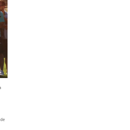
a
 de