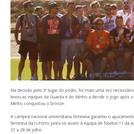
Na decisão pelo 3º lugar do pódio, foi mais uma vez necessár
levou as equipas da Guarda e do Minho a decidir o jogo após o
Minho conquistou o bronze.
A campeã nacional universitária feminina garantiu o apuramen
feminina da U.Porto junta-se assim à equipa de futebol 11 da 
21 a 28 de julho.