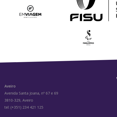
Aveiro
Avenida Santa Joana, nº 67 e 69
3810-329, Aveiro
tel: (+351) 234 421 125