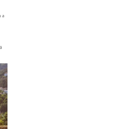
u a
eã