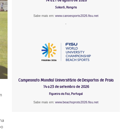
14 a 21 de agosto de 2026
Sukoró, Hungria
Sabe mais em:
www.canoesports2026.fisu.net
-
Campeonato Mundial Universitário de Desportos de Praia
14 a 23 de setembro de 2026
Figueira da Foz, Portugal
um
Sabe mais em:
www.beachsprots2026.fisu.net
 na
po