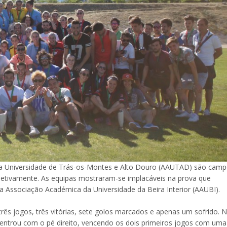
 da Universidade de Trás-os-Montes e Alto Douro (AAUTAD) são cam
espetivamente. As equipas mostraram-se implacáveis na prova que
la Associação Académica da Universidade da Beira Interior (AAUBI).
três jogos, três vitórias, sete golos marcados e apenas um sofrido. 
entrou com o pé direito, vencendo os dois primeiros jogos com uma