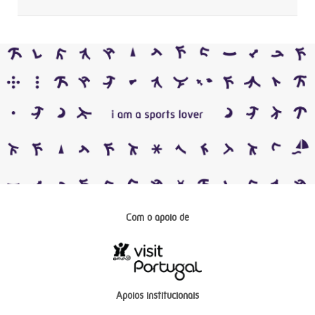
Com o apoio de
Apoios institucionais