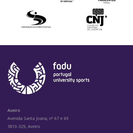
Aveiro
Avenida Santa Joana, nº 67 e 69
3810-329, Aveiro