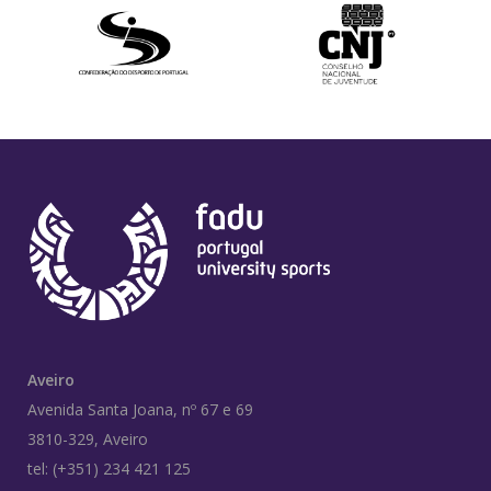
Aveiro
Avenida Santa Joana, nº 67 e 69
3810-329, Aveiro
tel: (+351) 234 421 125