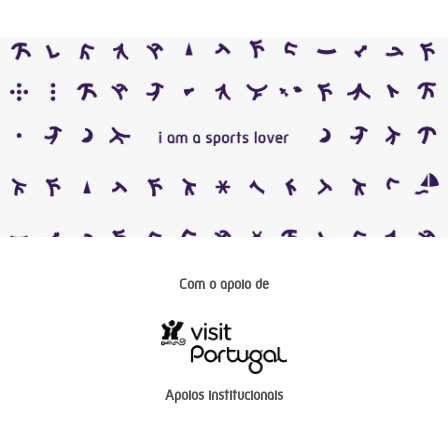
Com o apoio de
Apoios institucionais