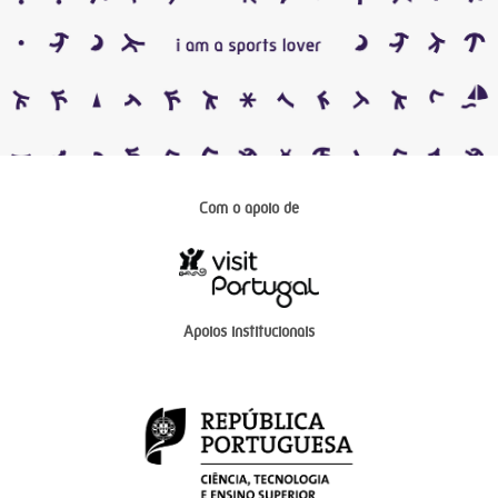
Com o apoio de
Apoios institucionais