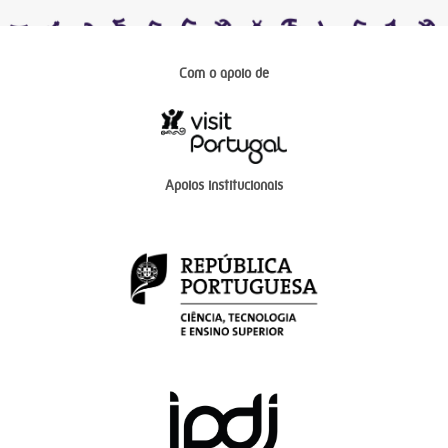
Com o apoio de
Apoios institucionais