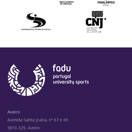
Aveiro
Avenida Santa Joana, nº 67 e 69
3810-329, Aveiro