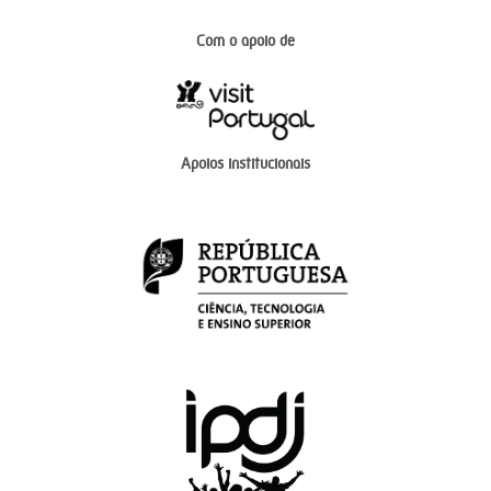
Com o apoio de
Apoios institucionais