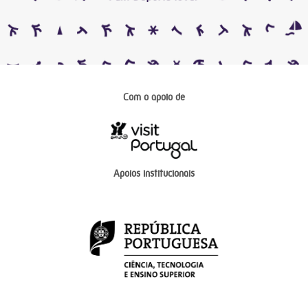
Com o apoio de
Apoios institucionais