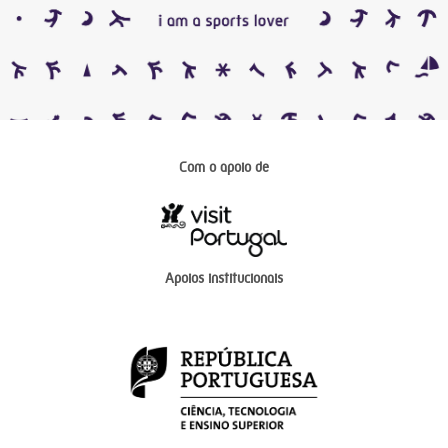
Com o apoio de
Apoios institucionais