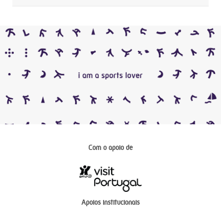
Com o apoio de
Apoios institucionais