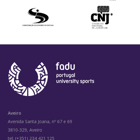
Aveiro
Avenida Santa Joana, nº 67 e 69
3810-329, Aveiro
tel: (+351) 234 421 125