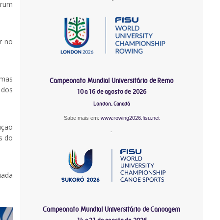
órum
r no
 mas
Campeonato Mundial Universitário de Remo
 dos
10 a 16 de agosto de 2026
London, Canadá
Sabe mais em:
www.rowing2026.fisu.net
ição
-
s do
iada
Campeonato Mundial Universitário de Canoagem