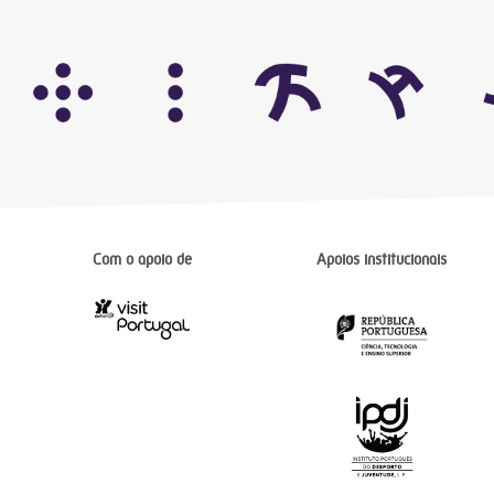
Com o apoio de
Apoios institucionais