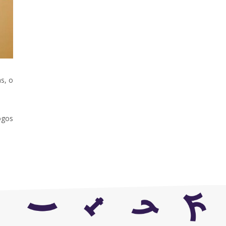
s, o
ogos