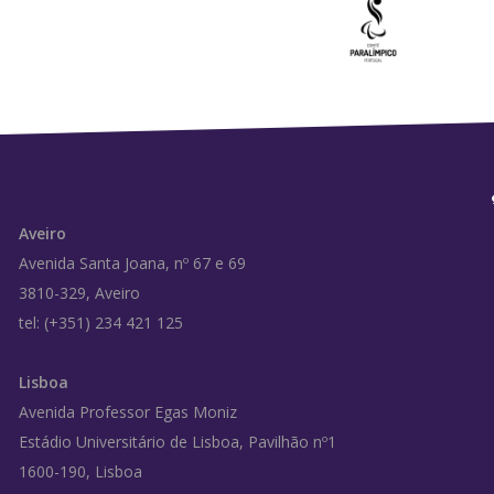
Aveiro
Avenida Santa Joana, nº 67 e 69
3810-329, Aveiro
tel: (+351) 234 421 125
Lisboa
Avenida Professor Egas Moniz
Estádio Universitário de Lisboa, Pavilhão nº1
1600-190, Lisboa