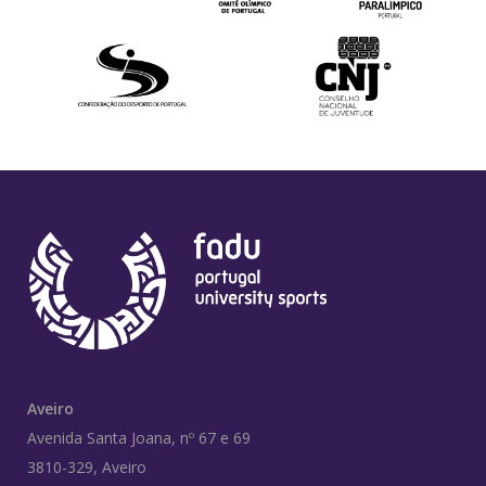
Aveiro
Avenida Santa Joana, nº 67 e 69
3810-329, Aveiro