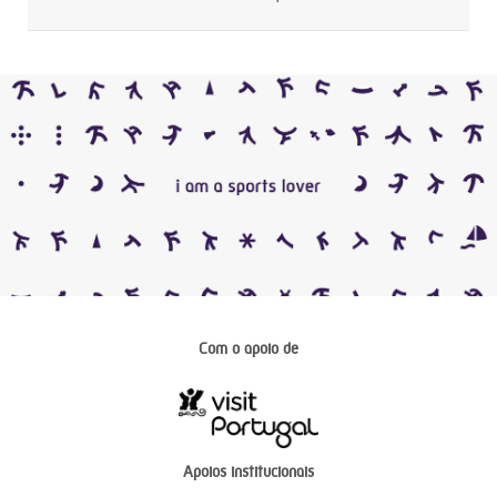
Com o apoio de
Apoios institucionais