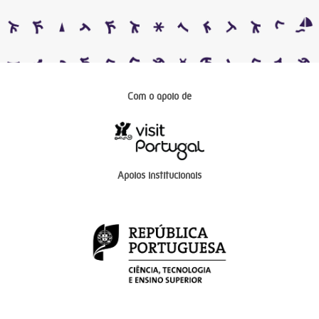
Com o apoio de
Apoios institucionais