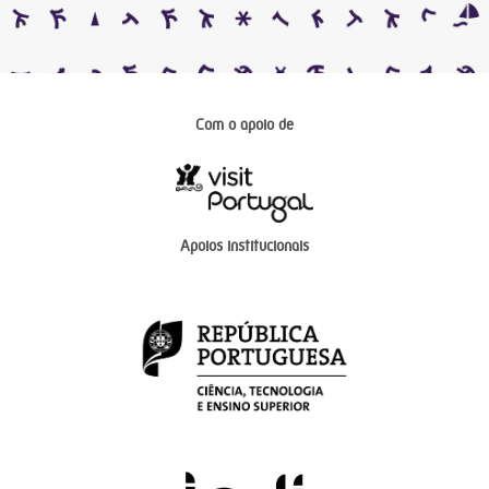
Com o apoio de
Apoios institucionais