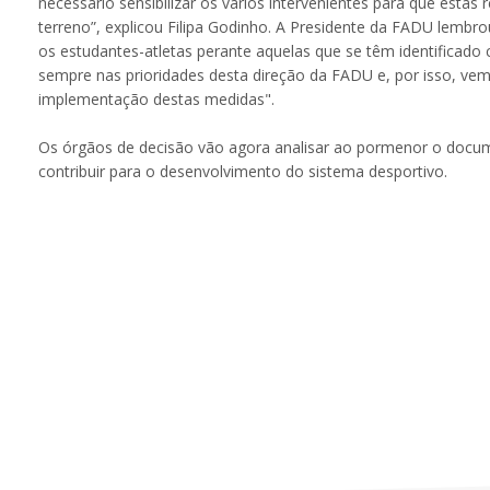
necessário sensibilizar os vários intervenientes para que est
terreno”, explicou Filipa Godinho. A Presidente da FADU lembr
os estudantes-atletas perante aquelas que se têm identificado 
sempre nas prioridades desta direção da FADU e, por isso, ve
implementação destas medidas".
Os órgãos de decisão vão agora analisar ao pormenor o docu
contribuir para o desenvolvimento do sistema desportivo.