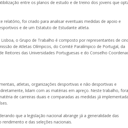
ibilização entre os planos de estudo e de treino dos jovens que op
relatório, foi criado para analisar eventuais medidas de apoio e
esportivos e de um Estatuto de Estudante atleta.
Lisboa, o Grupo de Trabalho é composto por representantes de cin
issão de Atletas Olímpicos, do Comité Paralímpico de Portugal, da
de Reitores das Universidades Portuguesas e do Conselho Coordena
mentais, atletas, organizações desportivas e não desportivas e
 indiretamente, lidam com as matérias em apreço. Neste trabalho, fo
téria de carreiras duais e comparadas as medidas já implementad
ses.
erando que a legislação nacional abrange já a generalidade das
to rendimento e das seleções nacionais.