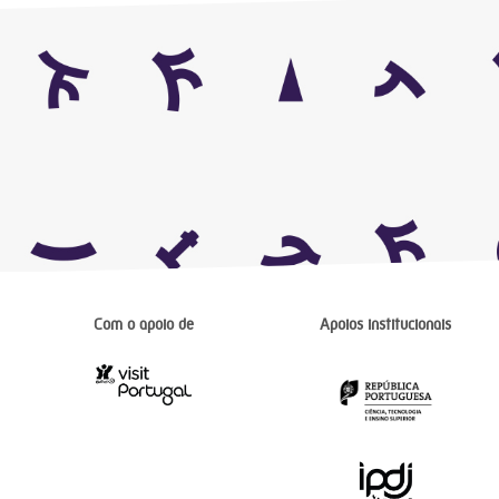
Com o apoio de
Apoios institucionais