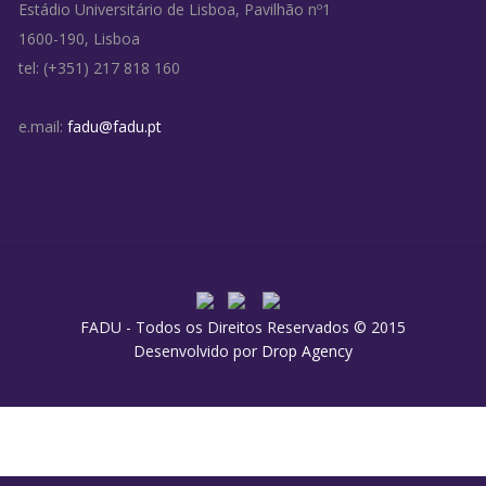
Estádio Universitário de Lisboa, Pavilhão nº1
1600-190, Lisboa
tel: (+351) 217 818 160
e.mail:
fadu@fadu.pt
FADU - Todos os Direitos Reservados © 2015
Desenvolvido por
Drop Agency