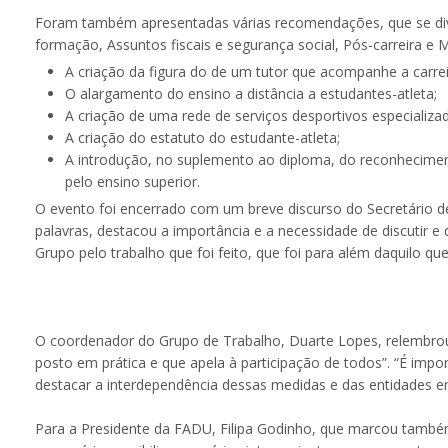
Foram também apresentadas várias recomendações, que se div
formação, Assuntos fiscais e segurança social, Pós-carreira e 
A criação da figura do de um tutor que acompanhe a carrei
O alargamento do ensino a distância a estudantes-atleta;
A criação de uma rede de serviços desportivos especializad
A criação do estatuto do estudante-atleta;
A introdução, no suplemento ao diploma, do reconhecimen
pelo ensino superior.
O evento foi encerrado com um breve discurso do Secretário d
palavras, destacou a importância e a necessidade de discutir e
Grupo pelo trabalho que foi feito, que foi para além daquilo que
O coordenador do Grupo de Trabalho, Duarte Lopes, relembrou
posto em prática e que apela à participação de todos”. “É im
destacar a interdependência dessas medidas e das entidades en
Para a Presidente da FADU, Filipa Godinho, que marcou também