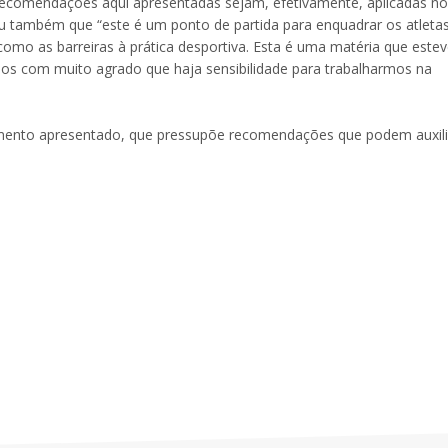
as recomendações aqui apresentadas sejam, efetivamente, aplicadas no
ou também que “este é um ponto de partida para enquadrar os atleta
como as barreiras à prática desportiva. Esta é uma matéria que este
mos com muito agrado que haja sensibilidade para trabalharmos na
mento apresentado, que pressupõe recomendações que podem auxili