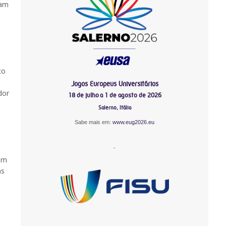
tam
co
Jogos Europeus Universitários
dor
18 de julho a 1 de agosto de 2026
Salerno, Itália
Sabe mais em:
www.eug2026.eu
-
ram
as
-