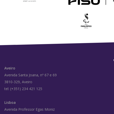
Aveiro
Avenida Santa Joana, nº 67 e 69
3810-329, Aveiro
tel: (+351) 234 421 125
Lisboa
Avenida Professor Egas Moniz