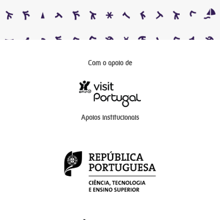
Com o apoio de
Apoios institucionais