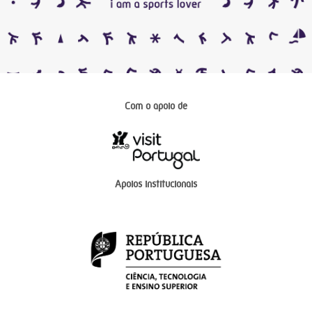
Com o apoio de
Apoios institucionais