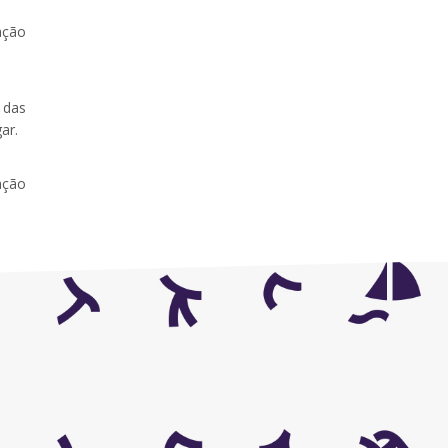
ação
 das
ar.
ação