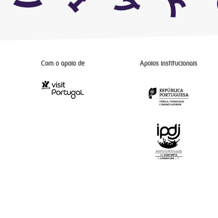
Com o apoio de
Apoios institucionais