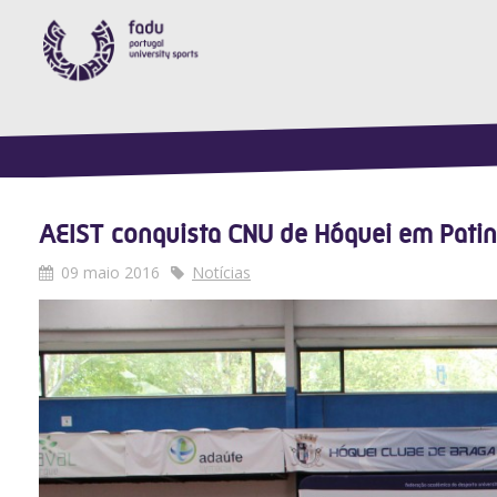
AEIST conquista CNU de Hóquei em Patin
09 maio 2016
Notícias