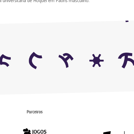
l universitária de Hóquei em Patins masculino.
Parceiros