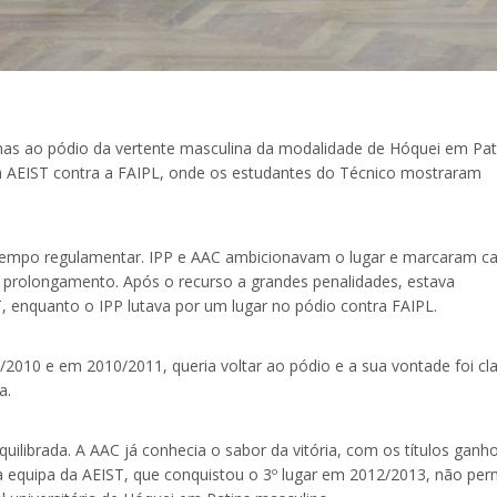
has ao pódio da vertente masculina da modalidade de Hóquei em Pat
 a AEIST contra a FAIPL, onde os estudantes do Técnico mostraram
 o tempo regulamentar. IPP e AAC ambicionavam o lugar e marcaram c
 prolongamento. Após o recurso a grandes penalidades, estava
T, enquanto o IPP lutava por um lugar no pódio contra FAIPL.
/2010 e em 2010/2011, queria voltar ao pódio e a sua vontade foi cl
a.
quilibrada. A AAC já conhecia o sabor da vitória, com os títulos ganh
a equipa da AEIST, que conquistou o 3º lugar em 2012/2013, não perm