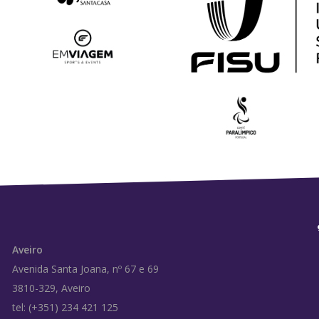
Aveiro
Avenida Santa Joana, nº 67 e 69
3810-329, Aveiro
tel: (+351) 234 421 125