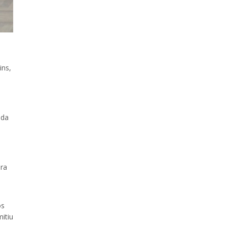
ins,
ada
ara
os
itiu