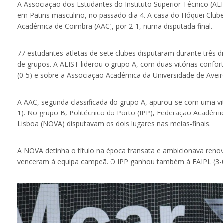
A Associação dos Estudantes do Instituto Superior Técnico (AEI
em Patins masculino, no passado dia 4. A casa do Hóquei Club
Académica de Coimbra (AAC), por 2-1, numa disputada final.
77 estudantes-atletas de sete clubes disputaram durante três di
de grupos. A AEIST liderou o grupo A, com duas vitórias confo
(0-5) e sobre a Associação Académica da Universidade de Avei
A AAC, segunda classificada do grupo A, apurou-se com uma vi
1). No grupo B, Politécnico do Porto (IPP), Federação Académic
Lisboa (NOVA) disputavam os dois lugares nas meias-finais.
A NOVA detinha o título na época transata e ambicionava renov
venceram à equipa campeã. O IPP ganhou também à FAIPL (3-0)