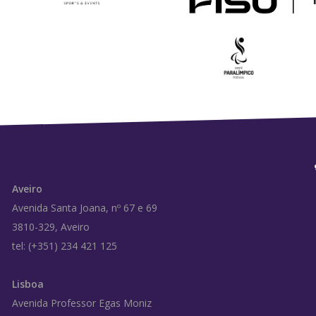
Aveiro
Avenida Santa Joana, nº 67 e 69
3810-329, Aveiro
tel: (+351) 234 421 125
Lisboa
Avenida Professor Egas Moniz