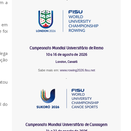
om a
s em
 foi
Campeonato Mundial Universitário de Remo
lega
10 a 16 de agosto de 2026
ação
London, Canadá
Sabe mais em:
www.rowing2026.fisu.net
-
atou
l do
Campeonato Mundial Universitário de Canoagem