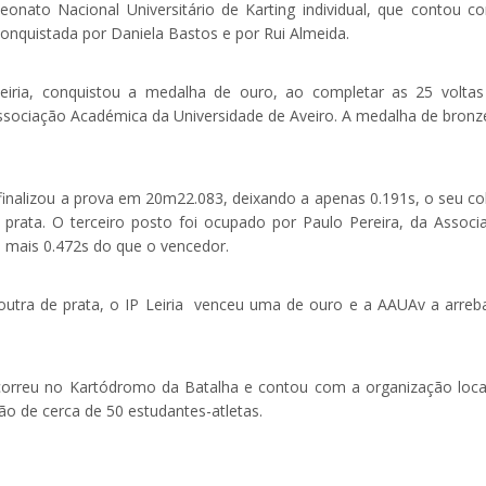
nato Nacional Universitário de Karting individual, que contou c
onquistada por Daniela Bastos e por Rui Almeida.
 Leiria, conquistou a medalha de ouro, ao completar as 25 volta
ssociação Académica da Universidade de Aveiro. A medalha de bronze
 finalizou a prova em 20m22.083, deixando a apenas 0.191s, o seu co
prata. O terceiro posto foi ocupado por Paulo Pereira, da Associ
 mais 0.472s do que o vencedor.
utra de prata, o IP Leiria venceu uma de ouro e a AAUAv a arreb
ecorreu no Kartódromo da Batalha e contou com a organização loca
ção de cerca de 50 estudantes-atletas.