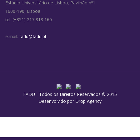
Estádio Universitário de Lisboa, Pavilhão nº1
1600-190, Lisboa
tel: (+351) 217 818 160
e.mail:
fadu@fadu.pt
FADU - Todos os Direitos Reservados © 2015
Desenvolvido por
Drop Agency