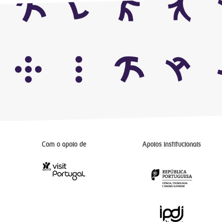
Com o apoio de
Apoios institucionais