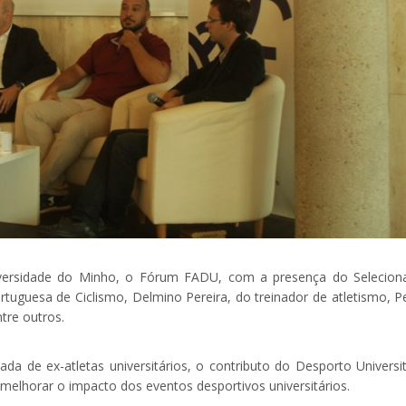
iversidade do Minho, o Fórum FADU, com a presença do Selecion
rtuguesa de Ciclismo, Delmino Pereira, do treinador de atletismo, P
tre outros.
da de ex-atletas universitários, o contributo do Desporto Universit
elhorar o impacto dos eventos desportivos universitários.