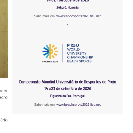
14 a 21 de agosto de 2026
Sukoró, Hungria
Sabe mais em:
www.canoesports2026.fisu.net
-
Campeonato Mundial Universitário de Desportos de Praia
14 a 23 de setembro de 2026
ador
Figueira da Foz, Portugal
edro
Sabe mais em:
www.beachsprots2026.fisu.net
ário