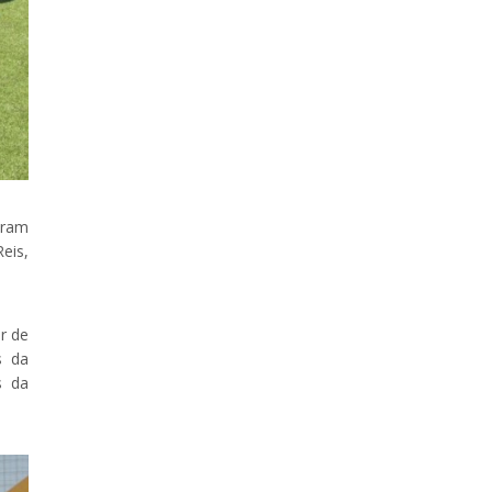
aram
eis,
r de
s da
s da