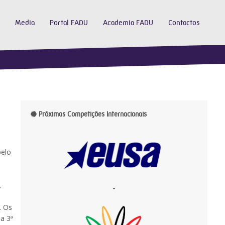
Media
Portal FADU
Academia FADU
Contactos
Próximas Competições Internacionais
pelo
.
-
. Os
a 3ª