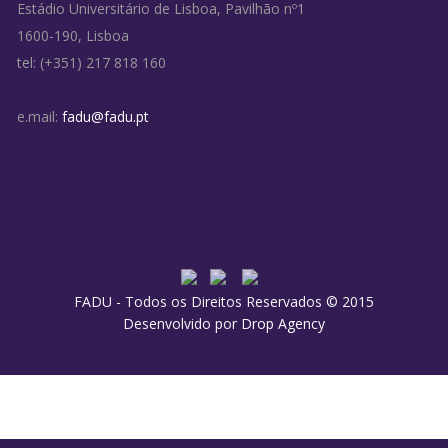
Estádio Universitário de Lisboa, Pavilhão nº1
1600-190, Lisboa
tel: (+351) 217 818 160
e.mail:
fadu@fadu.pt
FADU - Todos os Direitos Reservados © 2015
Desenvolvido por
Drop Agency