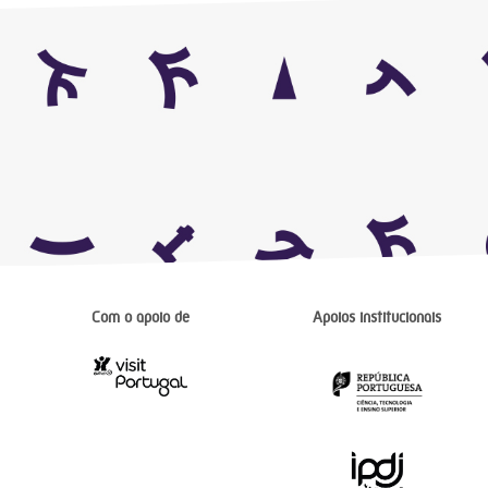
Com o apoio de
Apoios institucionais