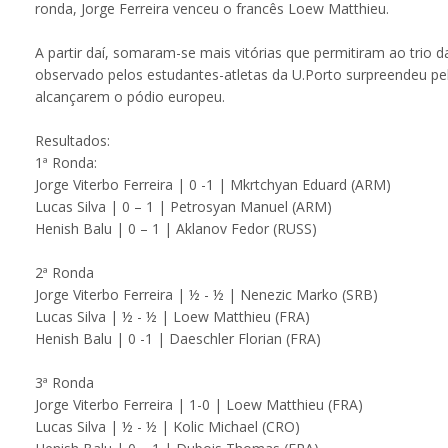
ronda, Jorge Ferreira venceu o francês Loew Matthieu.
A partir daí, somaram-se mais vitórias que permitiram ao trio da
observado pelos estudantes-atletas da U.Porto surpreendeu pel
alcançarem o pódio europeu.
Resultados:
1ª Ronda:
Jorge Viterbo Ferreira | 0 -1 | Mkrtchyan Eduard (ARM)
Lucas Silva | 0 – 1 | Petrosyan Manuel (ARM)
Henish Balu | 0 – 1 | Aklanov Fedor (RUSS)
2ª Ronda
Jorge Viterbo Ferreira | ½ - ½ | Nenezic Marko (SRB)
Lucas Silva | ½ - ½ | Loew Matthieu (FRA)
Henish Balu | 0 -1 | Daeschler Florian (FRA)
3ª Ronda
Jorge Viterbo Ferreira | 1-0 | Loew Matthieu (FRA)
Lucas Silva | ½ - ½ | Kolic Michael (CRO)