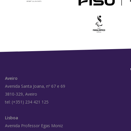
Aveiro
Avenida Santa Joana, nº 67 e 69
3810-329, Aveiro
tel: (+351) 234 421 125
Lisboa
Avenida Professor Egas Moniz