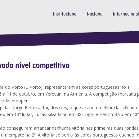
Institucional
Nacional
Internacional
vado nível competitivo
dade do Porto (U.Porto), representaram as cores portuguesas no 1º
6 a 11 de outubro, em Yerevan, na Arménia. A competição marcada 
 pódio europeu.
das, Jorge Ferreira, foi, dos três, o que acabou melhor classificado.
ou em 13º lugar, Lucas Silva ficou em 38º lugar e Henish Balu em 40º
 não conseguiram arrancar nenhuma vitória nas primeiras duas rondas
 um empate na 2ª. A vitória só sorriu às cores portuguesas quando, n