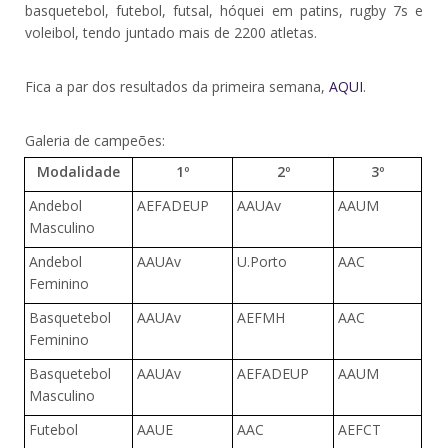
basquetebol, futebol, futsal, hóquei em patins, rugby 7s e
voleibol, tendo juntado mais de 2200 atletas.
Fica a par dos resultados da primeira semana,
AQUI
.
Galeria de campeões:
Modalidade
1º
2º
3º
Andebol
AEFADEUP
AAUAv
AAUM
Masculino
Andebol
AAUAv
U.Porto
AAC
Feminino
Basquetebol
AAUAv
AEFMH
AAC
Feminino
Basquetebol
AAUAv
AEFADEUP
AAUM
Masculino
Futebol
AAUE
AAC
AEFCT