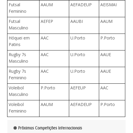
Futsal
AAUM
AEFADEUP
AEISMAI
Feminino
Futsal
AEFEP
AAUBI
AAUM
Masculino
Hóquei em
AAC
U.Porto
P.Porto
Patins
Rugby 7s
AAC
U.Porto
AAUE
Masculino
Rugby 7s
AAC
U.Porto
AAUE
Feminino
Voleibol
P.Porto
AEFEUP
AAC
Masculino
Voleibol
AAUM
AEFADEUP
P.Porto
Feminino
Próximas Competições Internacionais