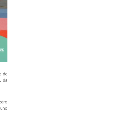
o de
, da
edro
Nuno