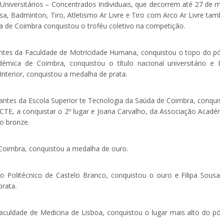
niversitários – Concentrados Individuais, que decorrem até 27 de m
esa, Badminton, Tiro, Atletismo Ar Livre e Tiro com Arco Ar Livre ta
a de Coimbra conquistou o troféu coletivo na competição.
antes da Faculdade de Motricidade Humana, conquistou o topo do pó
mica de Coimbra, conquistou o título nacional universitário e 
nterior, conquistou a medalha de prata.
ntes da Escola Superior te Tecnologia da Saúda de Coimbra, conqui
CTE, a conquistar o 2º lugar e Joana Carvalho, da Associação Acadé
o bronze.
Coimbra, conquistou a medalha de ouro.
to Politécnico de Castelo Branco, conquistou o ouro e Filipa Sousa
rata.
culdade de Medicina de Lisboa, conquistou o lugar mais alto do pó