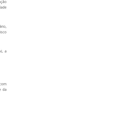
ação
dade
rio,
isco
AL a
 com
e da