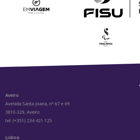
Aveiro
Avenida Santa Joana, nº 67 e 69
3810-329, Aveiro
tel: (+351) 234 421 125
Lisboa