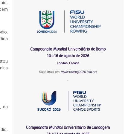
aio,
mbém
dio.
Dina
Campeonato Mundial Universitário de Remo
10 a 16 de agosto de 2026
stou
London, Canadá
mica
Sabe mais em:
www.rowing2026.fisu.net
-
, da
Campeonato Mundial Universitário de Canoagem
dio,