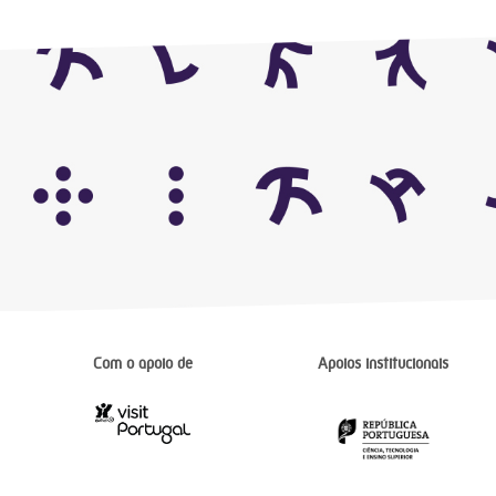
Com o apoio de
Apoios institucionais