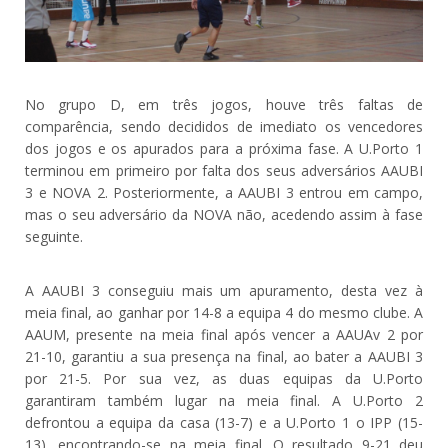
No grupo D, em três jogos, houve três faltas de
comparência, sendo decididos de imediato os vencedores
dos jogos e os apurados para a próxima fase. A U.Porto 1
terminou em primeiro por falta dos seus adversários AAUBI
3 e NOVA 2. Posteriormente, a AAUBI 3 entrou em campo,
mas o seu adversário da NOVA não, acedendo assim à fase
seguinte.
A AAUBI 3 conseguiu mais um apuramento, desta vez à
meia final, ao ganhar por 14-8 a equipa 4 do mesmo clube. A
AAUM, presente na meia final após vencer a AAUAv 2 por
21-10, garantiu a sua presença na final, ao bater a AAUBI 3
por 21-5. Por sua vez, as duas equipas da U.Porto
garantiram também lugar na meia final. A U.Porto 2
defrontou a equipa da casa (13-7) e a U.Porto 1 o IPP (15-
13), encontrando-se na meia final. O resultado 9-21 deu