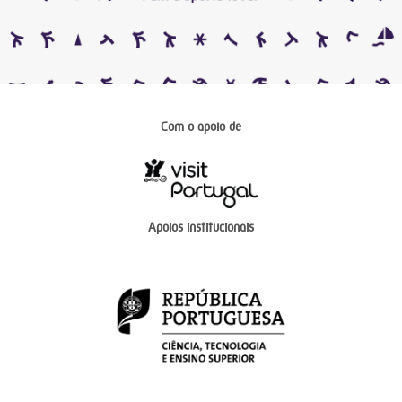
Com o apoio de
Apoios institucionais