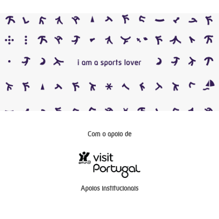
Com o apoio de
Apoios institucionais