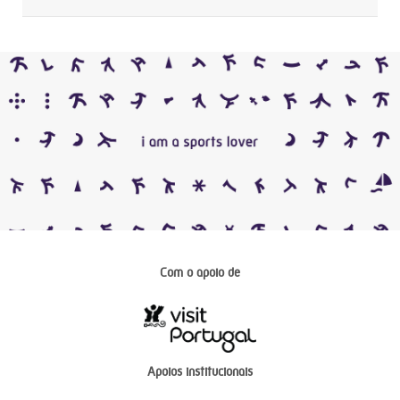
Com o apoio de
Apoios institucionais