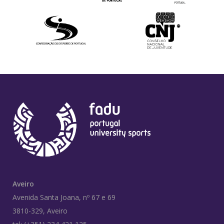
Aveiro
Avenida Santa Joana, nº 67 e 69
3810-329, Aveiro