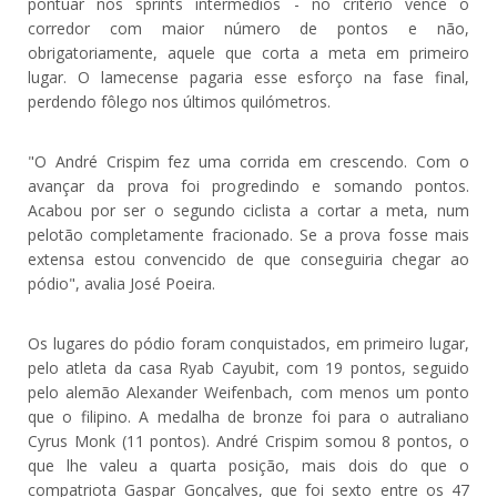
pontuar nos sprints intermédios - no critério vence o
corredor com maior número de pontos e não,
obrigatoriamente, aquele que corta a meta em primeiro
lugar. O lamecense pagaria esse esforço na fase final,
perdendo fôlego nos últimos quilómetros.
"O André Crispim fez uma corrida em crescendo. Com o
avançar da prova foi progredindo e somando pontos.
Acabou por ser o segundo ciclista a cortar a meta, num
pelotão completamente fracionado. Se a prova fosse mais
extensa estou convencido de que conseguiria chegar ao
pódio", avalia José Poeira.
Os lugares do pódio foram conquistados, em primeiro lugar,
pelo atleta da casa Ryab Cayubit, com 19 pontos, seguido
pelo alemão Alexander Weifenbach, com menos um ponto
que o filipino. A medalha de bronze foi para o autraliano
Cyrus Monk (11 pontos). André Crispim somou 8 pontos, o
que lhe valeu a quarta posição, mais dois do que o
compatriota Gaspar Gonçalves, que foi sexto entre os 47