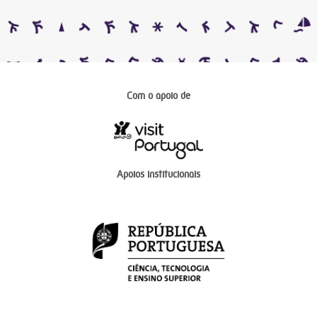
Com o apoio de
Apoios institucionais