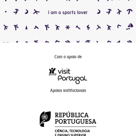
Com o apoio de
Apoios institucionais