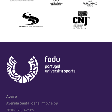
Aveiro
Avenida Santa Joana, nº 67 e 69
3810-329, Aveiro