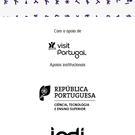
Com o apoio de
Apoios institucionais