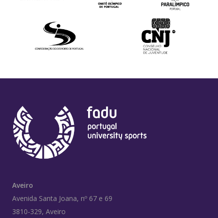
Aveiro
Avenida Santa Joana, nº 67 e 69
3810-329, Aveiro