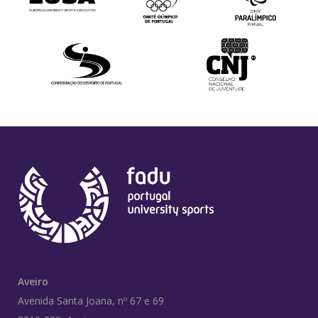
Aveiro
Avenida Santa Joana, nº 67 e 69