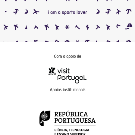
Com o apoio de
Apoios institucionais