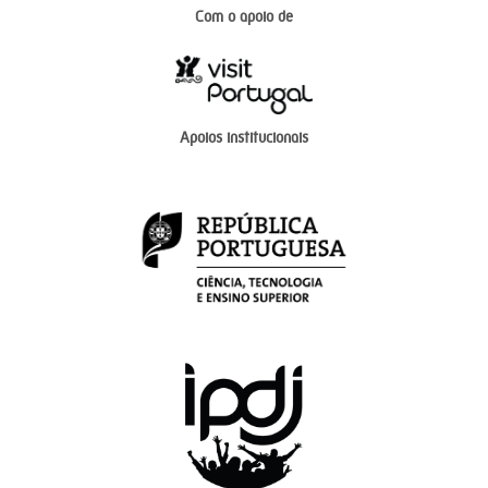
Com o apoio de
Apoios institucionais