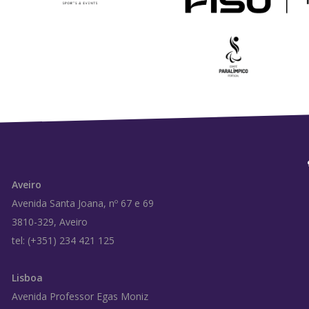
Aveiro
Avenida Santa Joana, nº 67 e 69
3810-329, Aveiro
tel: (+351) 234 421 125
Lisboa
Avenida Professor Egas Moniz