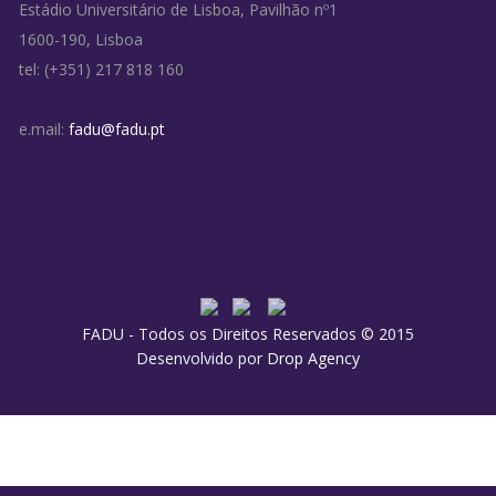
Estádio Universitário de Lisboa, Pavilhão nº1
1600-190, Lisboa
tel: (+351) 217 818 160
e.mail:
fadu@fadu.pt
FADU - Todos os Direitos Reservados © 2015
Desenvolvido por
Drop Agency