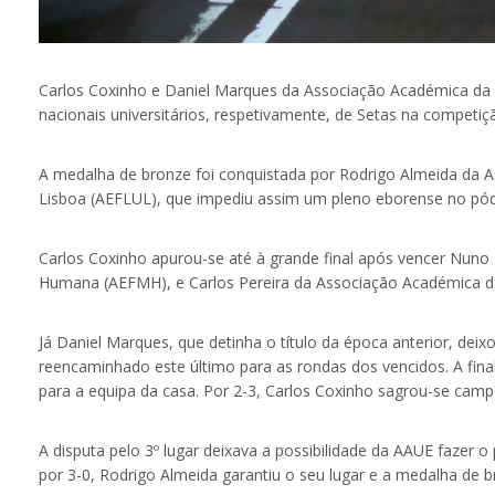
Carlos Coxinho e Daniel Marques da Associação Académica da
nacionais universitários, respetivamente, de Setas na competi
A medalha de bronze foi conquistada por Rodrigo Almeida da A
Lisboa (AEFLUL), que impediu assim um pleno eborense no pód
Carlos Coxinho apurou-se até à grande final após vencer Nuno
Humana (AEFMH), e Carlos Pereira da Associação Académica da
Já Daniel Marques, que detinha o título da época anterior, dei
reencaminhado este último para as rondas dos vencidos. A fin
para a equipa da casa. Por 2-3, Carlos Coxinho sagrou-se campe
A disputa pelo 3º lugar deixava a possibilidade da AAUE fazer 
por 3-0, Rodrigo Almeida garantiu o seu lugar e a medalha de b