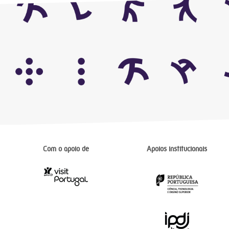
Com o apoio de
Apoios institucionais