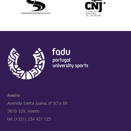
Aveiro
Avenida Santa Joana, nº 67 e 69
3810-329, Aveiro
tel: (+351) 234 421 125