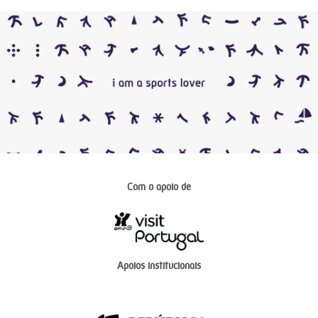
Com o apoio de
Apoios institucionais