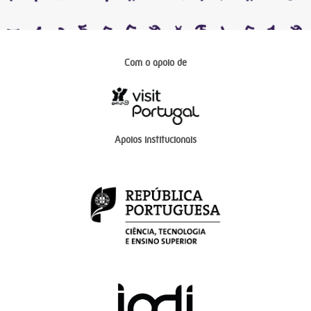
Com o apoio de
Apoios institucionais