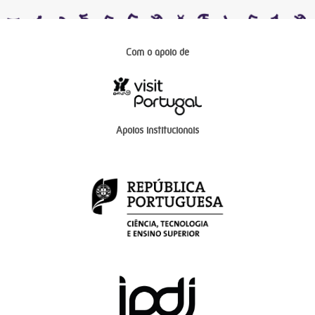
Com o apoio de
Apoios institucionais