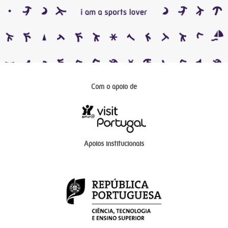
Com o apoio de
Apoios institucionais