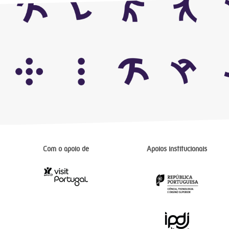
Com o apoio de
Apoios institucionais