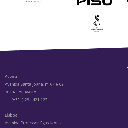
Aveiro
Avenida Santa Joana, nº 67 e 69
3810-329, Aveiro
tel: (+351) 234 421 125
Lisboa
Avenida Professor Egas Moniz