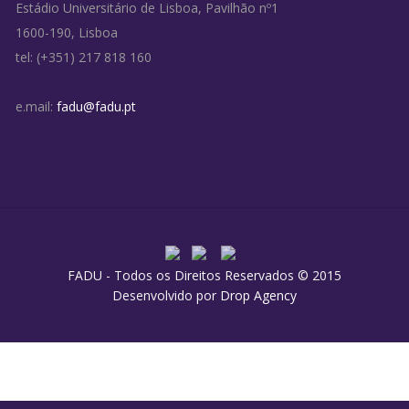
Estádio Universitário de Lisboa, Pavilhão nº1
1600-190, Lisboa
tel: (+351) 217 818 160
e.mail:
fadu@fadu.pt
FADU - Todos os Direitos Reservados © 2015
Desenvolvido por
Drop Agency