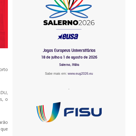
Jogos Europeus Universitários
18 de julho a 1 de agosto de 2026
Salerno, Itália
orto
Sabe mais em:
www.eug2026.eu
-
ADU,
s, o
arão
 que
-