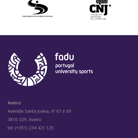
Aveiro
Avenida Santa Joana, nº 67 e 69
3810-329, Aveiro
tel: (+351) 234 421 125