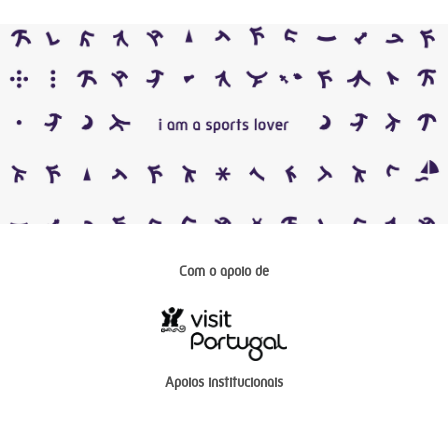
Com o apoio de
Apoios institucionais